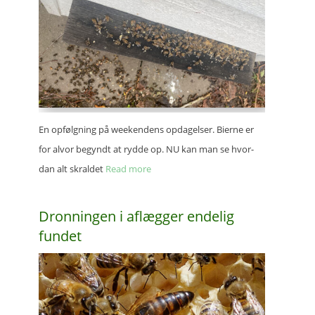
En opfølg­ning på weeken­dens opda­gel­ser. Bierne er
for alvor begyndt at rydde op. NU kan man se hvor­
dan alt skral­det
Read more
Dron­nin­gen i aflæg­ger ende­lig
fundet