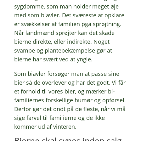
sygdom­me, som man holder meget øje
med som biav­ler. Det svære­ste at opkla­re
er svæk­kel­ser af fami­li­en pga sprøjt­ning.
Når land­mænd sprøjter kan det skade
bierne direk­te, eller indi­rek­te. Noget
svampe og plan­te­be­kæm­pel­se gør at
bierne har svært ved at yngle.
Som biav­ler forsø­ger man at passe sine
bier så de over­le­ver og har det godt. Vi får
et forhold til vores bier, og mærker bi-
fami­li­er­nes forskel­li­ge humør og opfør­sel.
Derfor gør det ondt på de fleste, når vi må
sige farvel til fami­li­er­ne og de ikke
kommer ud af vinteren.
Bierne skal synes inden salg