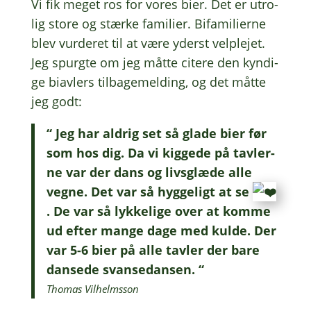
Vi fik meget ros for vores bier. Det er utro­
lig store og stærke fami­li­er. Bifa­mi­li­er­ne
blev vurde­ret til at være yderst velple­jet.
Jeg spurg­te om jeg måtte citere den kyndi­
ge biav­lers tilba­ge­mel­ding, og det måtte
jeg godt:
“ Jeg har aldrig set så glade bier før
som hos dig. Da vi kigge­de på tavler­
ne var der dans og livs­glæ­de alle
vegne. Det var så hygge­ligt at se
. De var så lykke­li­ge over at komme
ud efter mange dage med kulde. Der
var 5-6 bier på alle tavler der bare
danse­de svansedansen. “
Thomas Vilhelms­son