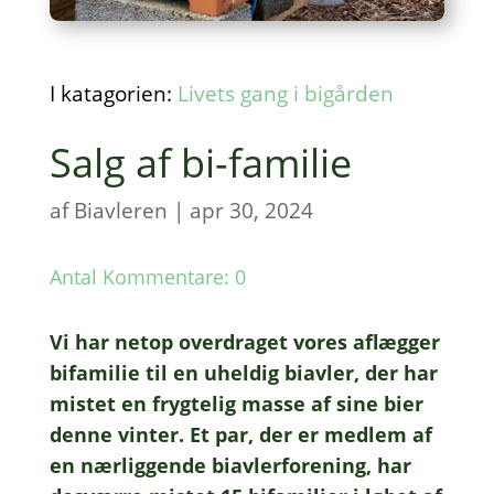
I katagorien:
Livets gang i bigården
Salg af bi-familie
af
Biavleren
|
apr 30, 2024
Antal Kommentare: 0
Vi har netop over­dra­get vores aflæg­ger
bifa­mi­lie til en uhel­dig biav­ler, der har
mistet en fryg­te­lig masse af sine bier
denne vinter. Et par, der er medlem af
en nærlig­gen­de biav­ler­for­e­ning, har