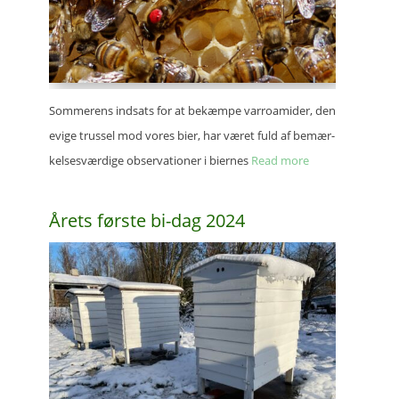
Somme­rens indsats for at bekæm­pe varro­a­mi­der, den
evige trus­sel mod vores bier, har været fuld af bemær­
kel­ses­vær­di­ge obser­va­tio­ner i bier­nes
Read more
Årets første bi-dag 2024