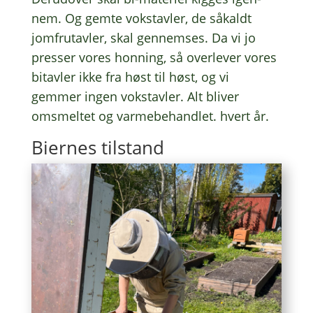
nem. Og gemte vokstav­ler, de såkaldt
jomf­rutav­ler, skal gennem­ses. Da vi jo
pres­ser vores honning, så over­le­ver vores
bitav­ler ikke fra høst til høst, og vi
gemmer ingen vokstav­ler. Alt bliver
omsmel­tet og varme­be­hand­let. hvert år.
Bier­nes tilstand