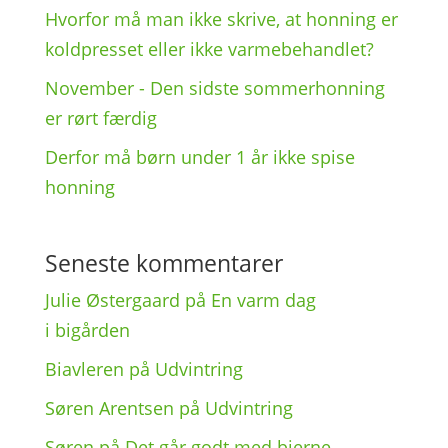
Hvor­for må man ikke skrive, at honning er
kold­pres­set eller ikke varmebehandlet?
Novem­ber - Den sidste sommer­hon­ning
er rørt færdig
Derfor må børn under 1 år ikke spise
honning
Seneste kommentarer
Julie Østergaard
på
En varm dag
i bigården
Biavleren
på
Udvin­tring
Søren Arentsen
på
Udvin­tring
Søren
på
Det går godt med bierne