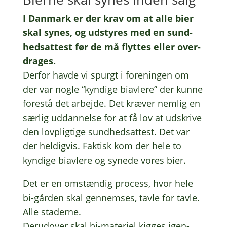
I Danmark er der krav om at alle bier
skal synes, og udsty­res med en sund­
hed­s­at­test før de må flyt­tes eller over­
dra­ges.
Derfor havde vi spurgt i fore­nin­gen om
der var nogle “kyndi­ge biav­le­re” der kunne
fore­stå det arbej­de. Det kræver nemlig en
særlig uddan­nel­se for at få lov at udskri­ve
den lovplig­ti­ge sund­hed­s­at­test. Det var
der heldig­vis. Faktisk kom der hele to
kyndi­ge biav­le­re og synede vores bier.
Det er en omstæn­dig process, hvor hele
bi-gården skal gennem­ses, tavle for tavle.
Alle stader­ne.
Deru­d­over skal bi-mate­ri­el kigges igen­