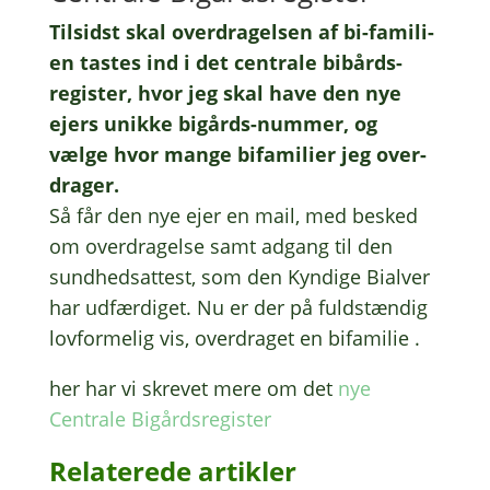
Tilsidst skal over­dra­gel­sen af bi-fami­li­
en tastes ind i det centra­le bibårds-
regi­ster, hvor jeg skal have den nye
ejers unikke bigårds-nummer, og
vælge hvor mange bifa­mi­li­er jeg over­
dra­ger.
Så får den nye ejer en mail, med besked
om over­dra­gel­se samt adgang til den
sund­hed­s­at­test, som den Kyndi­ge Bial­ver
har udfær­di­get. Nu er der på fuld­stæn­dig
lovfor­me­lig vis, over­dra­get en bifamilie .
her har vi skre­vet mere om det
nye
Centra­le Bigårdsregister
Rela­te­re­de artikler