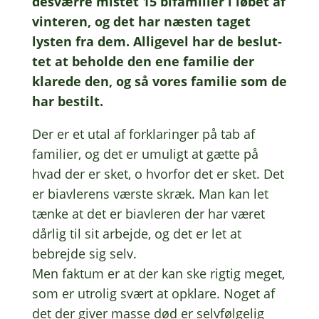
desvær­re mistet 15 bifa­mi­li­er i løbet af
vinte­r­en, og det har næsten taget
lysten fra dem. Alli­ge­vel har de beslut­
tet at behol­de den ene fami­lie der
klare­de den, og så vores fami­lie som de
har bestilt.
Der er et utal af forkla­rin­ger på tab af
fami­li­er, og det er umuligt at gætte på
hvad der er sket, o hvor­for det er sket. Det
er biav­le­rens værste skræk. Man kan let
tænke at det er biav­le­ren der har været
dårlig til sit arbej­de, og det er let at
bebrej­de sig selv.
Men faktum er at der kan ske rigtig meget,
som er utro­lig svært at opkla­re. Noget af
det der giver masse død er selv­føl­ge­lig