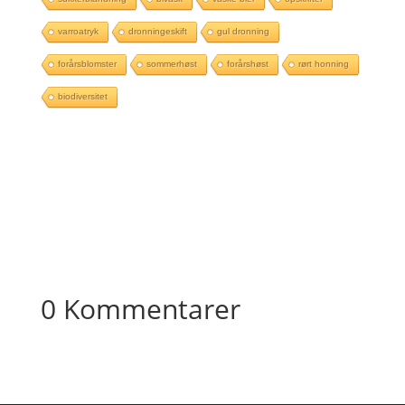
varroatryk
dronningeskift
gul dronning
forårsblomster
sommerhøst
forårshøst
rørt honning
biodiversitet
0 Kommentarer