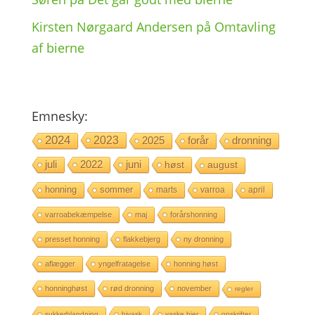
Kirsten Nørgaard Andersen
på
Omtav­ling
af bierne
Emne­sky:
2024
2023
2025
forår
dronning
juli
2022
juni
høst
august
honning
sommer
marts
varroa
april
varroabekæmpelse
maj
forårshonning
presset honning
flakkebjerg
ny dronning
aflægger
yngelfratagelse
honning høst
honninghøst
rød dronning
november
regler
sukkerblandning
bivask
vaske bier
opskrifter