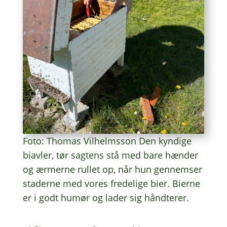
Foto: Thomas Vilhelms­son Den kyndi­ge
biav­ler, tør sagtens stå med bare hænder
og ærmer­ne rullet op, når hun gennem­ser
stader­ne med vores frede­li­ge bier. Bierne
er i godt humør og lader sig håndterer.