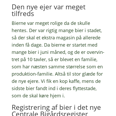
Den nye ejer var meget
tilfreds
Bierne var meget rolige da de skulle
hentes. Der var rigtig mange bier i stadet,
så der skal et ekstra maga­sin på alle­re­de
inden få dage. Da bierne er star­tet med
mange bier i juni måned, og de er over­vin­
tret på 10 tavler, så er blevet en fami­lie,
som har næsten samme stør­rel­se som en
produk­tion-fami­lie. Altså til stor glæde for
de nye ejere. Vi fik en kop kaffe, mens de
sidste bier fandt ind i deres flyt­testa­de,
som de skal køre hjem i.
Regi­stre­ring af bier i det nye
Centra­le Bigårdsregister