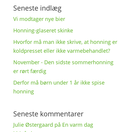
Seneste indlæg
Vi modta­ger nye bier
Honning-glase­ret skinke
Hvor­for må man ikke skrive, at honning er
kold­pres­set eller ikke varmebehandlet?
Novem­ber - Den sidste sommer­hon­ning
er rørt færdig
Derfor må børn under 1 år ikke spise
honning
Seneste kommentarer
Julie Østergaard
på
En varm dag