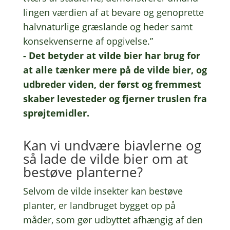
lin­gen værdi­en af at bevare og genop­ret­te
halv­na­tur­li­ge græslan­de og heder samt
konse­kven­ser­ne af opgi­vel­se.”
- Det bety­der at vilde bier har brug for
at alle tænker mere på de vilde bier, og
udbre­der viden, der først og frem­mest
skaber leve­ste­der og fjer­ner trus­len fra
sprøjtemidler.
Kan vi undvæ­re biav­ler­ne og
så lade de vilde bier om at
bestø­ve planterne?
Selvom de vilde insek­ter kan bestø­ve
plan­ter, er land­bru­get bygget op på
måder, som gør udbyt­tet afhæn­gig af den