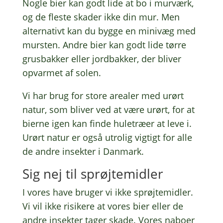
Nogle bier kan godt lide at bo i murværk,
og de fleste skader ikke din mur. Men
alter­na­tivt kan du bygge en minivæg med
mursten. Andre bier kan godt lide tørre
grus­bak­ker eller jord­bak­ker, der bliver
opvar­met af solen.
Vi har brug for store area­ler med urørt
natur, som bliver ved at være urørt, for at
bierne igen kan finde hule­træ­er at leve i.
Urørt natur er også utro­lig vigtigt for alle
de andre insek­ter i Danmark.
Sig nej til sprøjtemidler
I vores have bruger vi ikke sprøjte­mid­ler.
Vi vil ikke risi­ke­re at vores bier eller de
andre insek­ter tager skade. Vores naboer