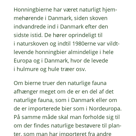
Honning­bi­er­ne har været natur­ligt hjem­
me­hø­ren­de i Danmark, siden skoven
indvan­dre­de ind i Danmark efter den
sidste istid. De hører oprin­de­ligt til
i natursko­ven og indtil 1980erne var vildt­
le­ven­de honning­bi­er almin­de­li­ge i hele
Europa og i Danmark, hvor de levede
i hulmu­re og hule træer osv.
Om bierne truer den natur­li­ge fauna
afhæn­ger meget om de er en del af det
natur­li­ge fauna, som i Danmark eller om
de er impor­te­re­de bier som i Nord­eu­ro­pa.
På samme måde skal man forhol­de sig til
om der findes natur­li­ge bestø­ve­re til plan­
ter, som man har impor­te­ret fra andre