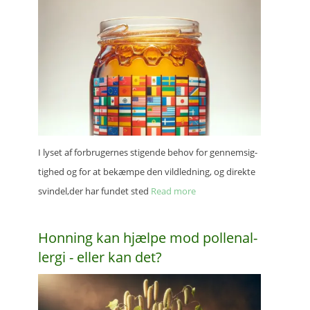
I lyset af forbru­ger­nes stigen­de behov for gennem­sig­
tig­hed og for at bekæm­pe den vild­led­ning, og direk­te
svindel,der har fundet sted
Read more
Honning kan hjælpe mod polle­nal­
ler­gi - eller kan det?