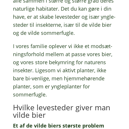
alle sammen i større og større grad deres
natur­li­ge habi­ta­ter. Det du kan gøre i din
have, er at skabe leve­ste­der og især yngle­
ste­der til insek­ter­ne, især til de vilde bier
og de vilde sommerfugle.
I vores fami­lie ople­ver vi ikke et modsæt­
nings­for­hold mellem at passe vores bier,
og vores store bekym­ring for natu­rens
insek­ter. Lige­som vi aktivt plan­ter, ikke
bare bi-venli­ge, men hjem­me­hø­ren­de
plan­ter, som er yngle­plan­ter for
sommerfugle.
Hvilke leve­ste­der giver man
vilde bier
Et af de vilde biers stør­ste problem