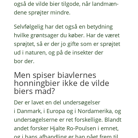
også de vilde bier tilgo­de, når land­mæn­
de­ne sprøjter mindre.
Selv­føl­ge­lig har det også en betyd­ning
hvilke grønt­sa­ger du køber. Har de været
sprøjtet, så er der jo gifte som er sprøjtet
ud i natu­ren, og på de insek­ter der
bor der.
Men spiser biav­ler­nes
honning­bi­er ikke de vilde
biers mad?
Der er lavet en del under­sø­gel­ser
i Danmark, i Europa og i Norda­me­ri­ka, og
under­sø­gel­ser­ne er ret forskel­li­ge. Blandt
andet forsker Hjalte Ro-Poul­sen i emnet,
og i hans afhand­ling er han nået frem til