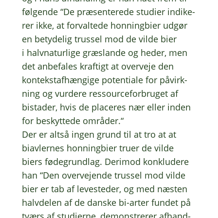
følgen­de “De præsen­te­re­de studi­er indi­ke­
rer ikke, at forval­te­de honning­bi­er udgør
en bety­de­lig trus­sel mod de vilde bier
i halv­na­tur­li­ge græslan­de og heder, men
det anbe­fa­les kraf­tigt at over­ve­je den
kontekstaf­hæn­gi­ge poten­ti­a­le for påvirk­
ning og vurde­re ressour­ce­for­bru­get af
bista­der, hvis de place­res nær eller inden
for beskyt­te­de områ­der.“
Der er altså ingen grund til at tro at at
biav­ler­nes honning­bi­er truer de vilde
biers føde­grund­lag. Deri­mod konklu­de­re
han “Den over­ve­jen­de trus­sel mod vilde
bier er tab af leve­ste­der, og med næsten
halv­de­len af de danske bi-arter fundet på
tværs af studi­er­ne, demon­stre­rer afhand­