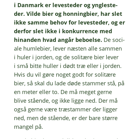
i Danmark er leve­ste­der og yngle­ste­
der. Vilde bier og honning­bi­er, har slet
ikke samme behov for leve­ste­der, og er
derfor slet ikke i konkur­ren­ce med
hinan­den hvad angår bebo­el­se.
De soci­
a­le humle­bi­er, lever næsten alle sammen
i huler i jorden, og de soli­tæ­re bier lever
i små bitte huller i dødt træ eller i jorden.
Hvis du vil gøre noget godt for soli­tæ­re
bier, så skal du lade døde stam­mer stå, på
en meter eller to. De må meget gerne
blive ståen­de, og ikke ligge ned. Der må
også gerne være træstam­mer der ligger
ned, men de ståen­de, er der bare større
mangel på.