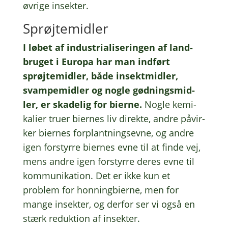
øvrige insekter.
Sprøjte­mid­ler
I løbet af indu­stri­a­li­se­rin­gen af land­
bru­get i Europa har man indført
sprøjte­mid­ler, både insek­t­mid­ler,
svam­pe­mid­ler og nogle gødnings­mid­
ler, er skade­lig for bierne.
Nogle kemi­
ka­li­er truer bier­nes liv direk­te, andre påvir­
ker bier­nes forplant­nings­ev­ne, og andre
igen forstyr­re bier­nes evne til at finde vej,
mens andre igen forstyr­re deres evne til
kommu­ni­ka­tion. Det er ikke kun et
problem for honning­bi­er­ne, men for
mange insek­ter, og derfor ser vi også en
stærk reduk­tion af insek­ter.