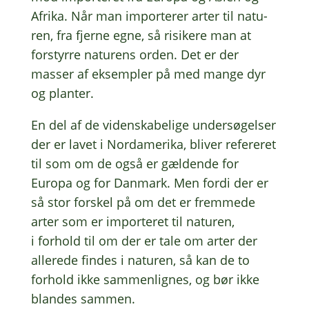
Afrika. Når man impor­te­rer arter til natu­
ren, fra fjerne egne, så risi­ke­re man at
forstyr­re natu­rens orden. Det er der
masser af eksemp­ler på med mange dyr
og planter.
En del af de viden­ska­be­li­ge under­sø­gel­ser
der er lavet i Norda­me­ri­ka, bliver refe­re­ret
til som om de også er gælden­de for
Europa og for Danmark. Men fordi der er
så stor forskel på om det er frem­me­de
arter som er impor­te­ret til natu­ren,
i forhold til om der er tale om arter der
alle­re­de findes i natu­ren, så kan de to
forhold ikke sammen­lig­nes, og bør ikke
blan­des sammen.