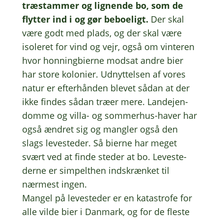
træstam­mer og lignen­de bo, som de
flyt­ter ind i og gør bebo­e­ligt.
Der skal
være godt med plads, og der skal være
isole­ret for vind og vejr, også om vinte­r­en
hvor honning­bi­er­ne modsat andre bier
har store kolo­ni­er. Udnyt­tel­sen af vores
natur er efter­hån­den blevet sådan at der
ikke findes sådan træer mere. Lande­jen­
dom­me og villa- og sommer­hus-haver har
også ændret sig og mang­ler også den
slags leve­ste­der. Så bierne har meget
svært ved at finde steder at bo. Leve­ste­
der­ne er simpelt­hen indskræn­ket til
nærmest ingen.
Mangel på leve­ste­der er en kata­stro­fe for
alle vilde bier i Danmark, og for de fleste