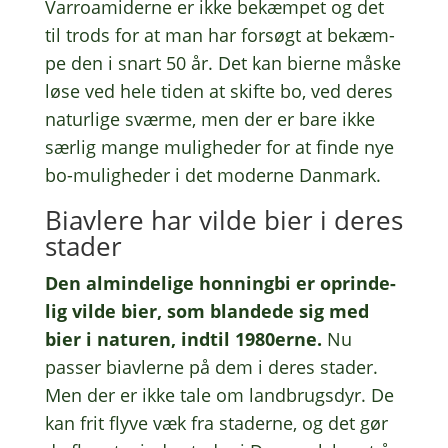
Varro­a­mi­der­ne er ikke bekæm­pet og det
til trods for at man har forsøgt at bekæm­
pe den i snart 50 år. Det kan bierne måske
løse ved hele tiden at skifte bo, ved deres
natur­li­ge sværme, men der er bare ikke
særlig mange mulig­he­der for at finde nye
bo-mulig­he­der i det moder­ne Danmark.
Biav­le­re har vilde bier i deres
stader
Den almin­de­li­ge honning­bi er oprin­de­
lig vilde bier, som blan­de­de sig med
bier i natu­ren, indtil 1980erne.
Nu
passer biav­ler­ne på dem i deres stader.
Men der er ikke tale om land­brugs­dyr. De
kan frit flyve væk fra stader­ne, og det gør