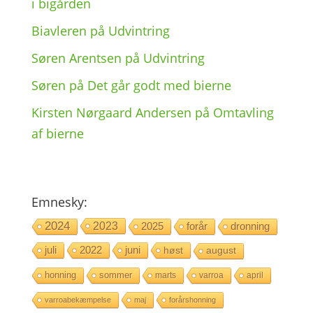
i bigården
Biavleren
på
Udvin­tring
Søren Arentsen
på
Udvin­tring
Søren
på
Det går godt med bierne
Kirsten Nørgaard Andersen
på
Omtav­ling
af bierne
Emne­sky:
2024
2023
2025
forår
dronning
juli
2022
juni
høst
august
honning
sommer
marts
varroa
april
varroabekæmpelse
maj
forårshonning