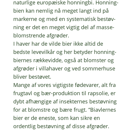
natur­li­ge euro­pæ­i­ske honning­bi. Honning­
bi­en kan nemlig nå meget langt ind på
marker­ne og med en syste­ma­tisk bestøv­
ning er det en meget vigtig del af masse­
blom­stren­de afgrø­der.
I haver har de vilde bier ikke altid de
bedste leve­vil­kår og her bety­der honning­
bi­er­nes række­vid­de, også at blom­ster og
afgrø­der i villa­ha­ver og ved sommer­hu­se
bliver bestø­vet.
Mange af vores vigtig­ste føde­va­rer, alt fra
frug­tavl og bær-produk­tion til rapso­lie, er
dybt afhæn­gi­ge af insek­ter­nes bestøv­ning
for at blom­stre og bære frugt. “Biav­ler­nes
bier er de eneste, som kan sikre en
ordent­lig bestøv­ning af disse afgrø­der.