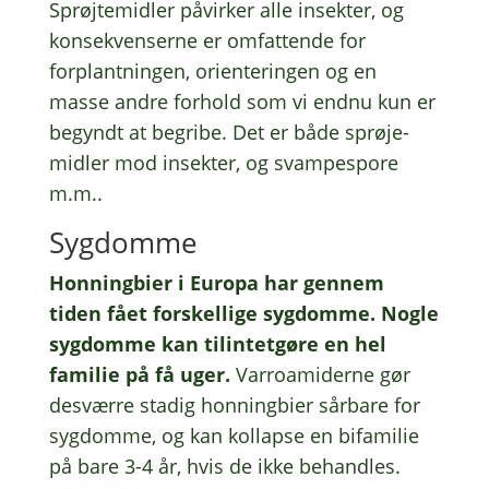
Sprøjte­mid­ler påvir­ker alle insek­ter, og
konse­kven­ser­ne er omfat­ten­de for
forplant­nin­gen, orien­te­rin­gen og en
masse andre forhold som vi endnu kun er
begyndt at begri­be. Det er både sprø­je­
mid­ler mod insek­ter, og svam­pe­spo­re
m.m..
Sygdom­me
Honning­bi­er i Europa har gennem
tiden fået forskel­li­ge sygdom­me. Nogle
sygdom­me kan tilin­tet­gø­re en hel
fami­lie på få uger.
Varro­a­mi­der­ne gør
desvær­re stadig honning­bi­er sårba­re for
sygdom­me, og kan kollap­se en bifa­mi­lie
på bare 3-4 år, hvis de ikke behand­les.