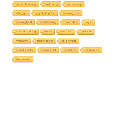
presset honning
flakkebjerg
ny dronning
aflægger
yngelfratagelse
honning høst
honninghøst
rød dronning
november
regler
sukkerblandning
bivask
vaske bier
opskrifter
varroatryk
dronningeskift
gul dronning
forårsblomster
sommerhøst
forårshøst
rørt honning
biodiversitet