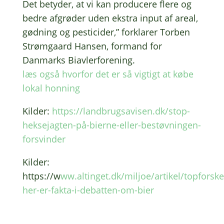
Det bety­der, at vi kan produ­ce­re flere og
bedre afgrø­der uden ekstra input af areal,
gødning og pesti­ci­der,” forkla­rer Torben
Strøm­gaard Hansen, formand for
Danmarks Biav­ler­for­e­ning.
læs også hvor­for det er så vigtigt at købe
lokal honning
Kilder:
https://landbrugsavisen.dk/stop-
heksejagten-på-bierne-eller-bestøvningen-
forsvinder
Kilder:
https://w
ww.altinget.dk/miljoe/artikel/topforske
her-er-fakta-i-debatten-om-bier