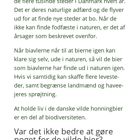
de flere tusin­de steder i Danmark hvert år.
Det er deres natur­li­ge adfærd og de flyver
ud for at finde nye steder at bo. Når de
ikke kan finde fodfæ­ste i natu­ren, er det af
årsa­ger som beskre­vet ovenfor.
Når biav­ler­ne når til at bierne igen kan
klare sig selv, ude i natu­ren, så vil de bier
som biav­ler­ne har finde ud i natu­ren igen.
Hvis vi samti­dig kan skaffe flere leve­ste­
der, samt begræn­se land­mænd og have­e­
je­res sprøjtning.
At holde liv i de danske vilde honning­bi­er
er en del af biodiversiteten.
Var det ikke bedre at gøre
noget for de vilde bier?