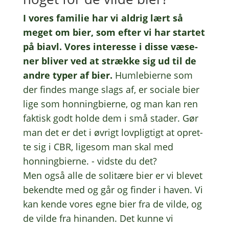
I vores fami­lie har vi aldrig lært så
meget om bier, som efter vi har star­tet
på biavl. Vores inter­es­se i disse væse­
ner bliver ved at stræk­ke sig ud til de
andre typer af bier.
Humle­bi­er­ne som
der findes mange slags af, er soci­a­le bier
lige som honning­bi­er­ne, og man kan ren
faktisk godt holde dem i små stader. Gør
man det er det i øvrigt lovplig­tigt at opret­
te sig i CBR, lige­som man skal med
honning­bi­er­ne. - vidste du det?
Men også alle de soli­tæ­re bier er vi blevet
bekend­te med og går og finder i haven. Vi
kan kende vores egne bier fra de vilde, og
de vilde fra hinan­den. Det kunne vi