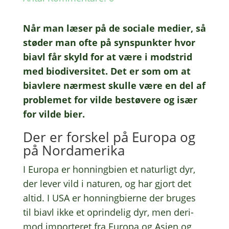
Når man læser på de soci­a­le medier, så
støder man ofte på syns­punk­ter hvor
biavl får skyld for at være i modstrid
med biodi­ver­si­tet. Det er som om at
biav­le­re nærmest skulle være en del af
proble­met for vilde bestø­ve­re og især
for vilde bier.
Der er forskel på Europa og
på Nordamerika
I Europa er honning­bi­en et natur­ligt dyr,
der lever vild i natu­ren, og har gjort det
altid. I USA er honning­bi­er­ne der bruges
til biavl ikke et oprin­de­lig dyr, men deri­
mod impor­te­ret fra Europa og Asien og