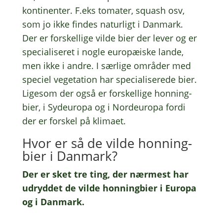
konti­nen­ter. F.eks toma­ter, squash osv,
som jo ikke findes natur­ligt i Danmark.
Der er forskel­li­ge vilde bier der lever og er
speci­a­li­se­ret i nogle euro­pæ­i­ske lande,
men ikke i andre. I særli­ge områ­der med
speci­el vege­ta­tion har speci­a­li­se­re­de bier.
Lige­som der også er forskel­li­ge honning­
bi­er, i Sydeu­ro­pa og i Nord­eu­ro­pa fordi
der er forskel på klimaet.
Hvor er så de vilde honning­
bi­er i Danmark?
Der er sket tre ting, der nærmest har
udryd­det de vilde honning­bi­er i Europa
og i Danmark.