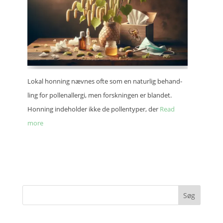
Lokal honning nævnes ofte som en natur­lig behand­
ling for polle­nal­ler­gi, men forsk­nin­gen er blan­det.
Honning inde­hol­der ikke de pollen­ty­per, der
Read
more
Søg