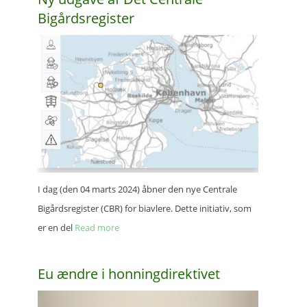
Bigårdsregister
I dag (den 04 marts 2024) åbner den nye Centra­le
Bigårds­re­gi­ster (CBR) for biav­le­re. Dette initi­a­tiv, som
er en del
Read more
Eu ændre i honningdirektivet