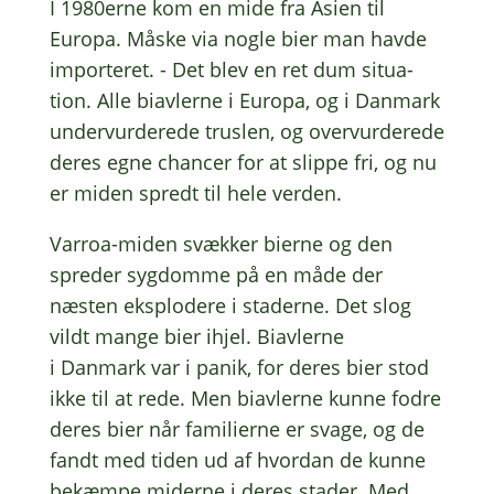
I 1980erne kom en mide fra Asien til
Europa. Måske via nogle bier man havde
impor­te­ret. - Det blev en ret dum situ­a­
tion. Alle biav­ler­ne i Europa, og i Danmark
under­vur­de­re­de trus­len, og over­vur­de­re­de
deres egne chan­cer for at slippe fri, og nu
er miden spredt til hele verden.
Varroa-miden svæk­ker bierne og den
spre­der sygdom­me på en måde der
næsten eksplo­de­re i stader­ne. Det slog
vildt mange bier ihjel. Biav­ler­ne
i Danmark var i panik, for deres bier stod
ikke til at rede. Men biav­ler­ne kunne fodre
deres bier når fami­li­er­ne er svage, og de
fandt med tiden ud af hvor­dan de kunne
bekæm­pe mider­ne i deres stader. Med