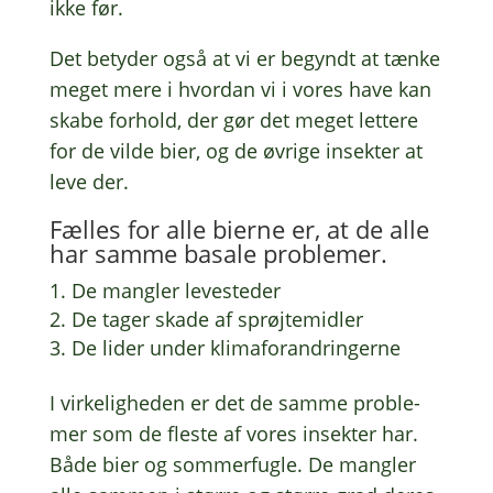
ikke før.
Det bety­der også at vi er begyndt at tænke
meget mere i hvor­dan vi i vores have kan
skabe forhold, der gør det meget lette­re
for de vilde bier, og de øvrige insek­ter at
leve der.
Fælles for alle bierne er, at de alle
har samme basale problemer.
De mang­ler levesteder
De tager skade af sprøjtemidler
De lider under klimaforandringerne
I virke­lig­he­den er det de samme proble­
mer som de fleste af vores insek­ter har.
Både bier og sommer­fug­le. De mang­ler