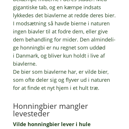
gigan­ti­ske tab, og en kæmpe indsats
lykke­des det biav­ler­ne at redde deres bier.
I modsæt­ning så havde bierne i natu­ren
ingen biav­ler til at fodre dem, eller give
dem behand­ling for mider. Den almin­de­li­
ge honning­bi er nu regnet som uddød
i Danmark, og bliver kun holdt i live af
biav­ler­ne.
De bier som biav­ler­ne har, er vilde bier,
som ofte deler sig og flyver ud i natu­ren
for at finde et nyt hjem i et hult træ.
Honning­bi­er mang­ler
levesteder
Vilde honning­bi­er lever i hule